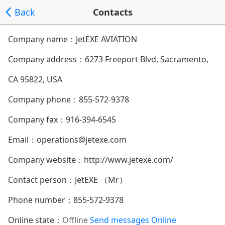
Back
Contacts
Company name：JetEXE AVIATION
Company address：
6273 Freeport Blvd, Sacramento,
CA 95822, USA
Company phone：
855-572-9378
Company fax：916-394-6545
Email：
operations@jetexe.com
Company website：
http://www.jetexe.com/
Contact person：JetEXE （Mr）
Phone number：
855-572-9378
Online state：
Offline
Send messages
Online