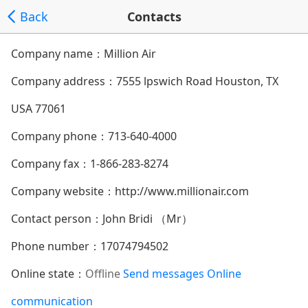
Back
Contacts
Company name：Million Air
Company address：
7555 lpswich Road Houston, TX
USA 77061
Company phone：
713-640-4000
Company fax：1-866-283-8274
Company website：
http://www.millionair.com
Contact person：John Bridi （Mr）
Phone number：
17074794502
Online state：
Offline
Send messages
Online
communication