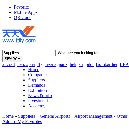
Favorite
Mobile Apps
QR Code
aircraft
helicopter
fly
cessna
parts
heli
air
pilot
Bombardier
LEA
Home
Companies
Suppliers
Demands
Exhibition
News & Info
Investment
Academy
Home
»
Suppliers
»
General Airports
»
Airport Management
»
Other
Add To My Favorites