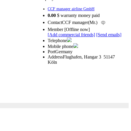
CCF manager airline GmbH
0.00
$ warranty money paid
Contact
CCF manager(Mr.)
Member
[
Offline now
]
[Add commercial friends]
[Send emails]
Telephone
Mobile phone
Port
Germany
Address
Flughafen, Hangar 3 51147
Köln